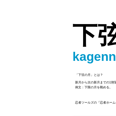
下
kagenn
「下弦の月」とは？
新月から次の新月までの1朔望
例文：下限の月を眺める。
忍者ツールズの『忍者ホーム